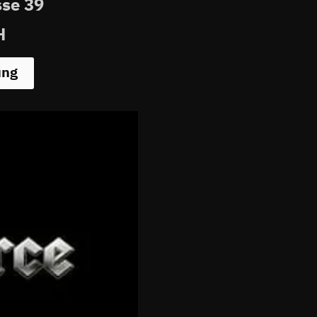
sse 39
H
ung