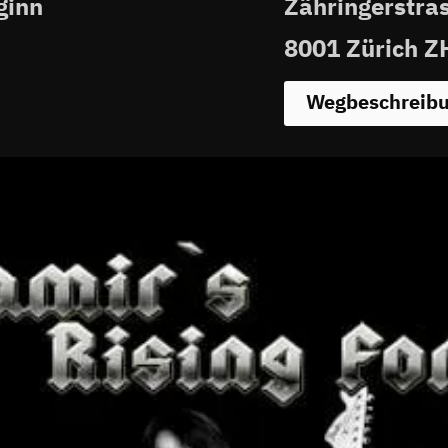
ginn
Zähringerstra
8001 Zürich Z
Wegbeschreib